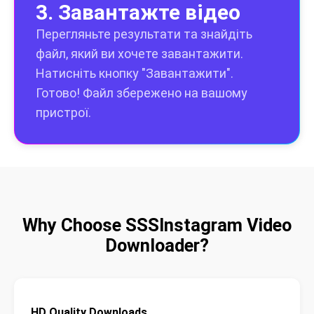
3. Завантажте відео
Перегляньте результати та знайдіть
файл, який ви хочете завантажити.
Натисніть кнопку "Завантажити".
Готово! Файл збережено на вашому
пристрої.
Why Choose SSSInstagram Video
Downloader?
HD Quality Downloads