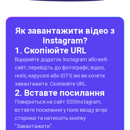
Як завантажити відео з
Instagram?
1. Скопіюйте URL
Відкрийте додаток Instagram або веб-
сайт, перейдіть до фотографії, відео,
reels, каруселі або IGTV, які ви хочете
завантажити. Скопіюйте URL.
2. Вставте посилання
Поверніться на сайт SSSInstagram,
вставте посилання у поле вводу вгорі
сторінки та натисніть кнопку
"Завантажити".