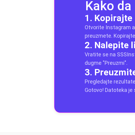
Kako da 
1. Kopirajte
Otvorite Instagram apli
preuzmete. Kopirajte
2. Nalepite l
Vratite se na SSSInst
dugme "Preuzmi".
3. Preuzmit
Pregledajte rezultat
Gotovo! Datoteka je