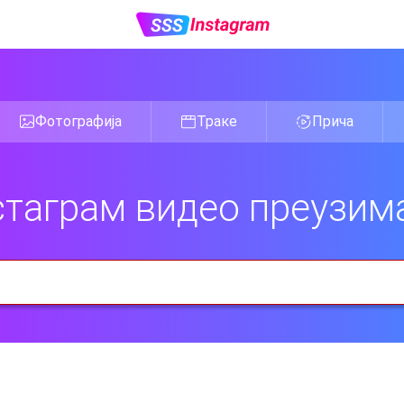
Фотографија
Траке
Прича
таграм видео преузи