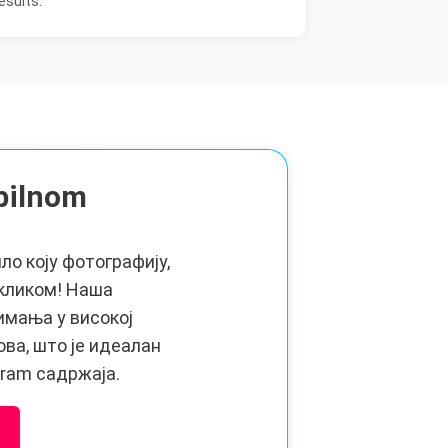
esults.
bilnom
ло коју фотографију,
 кликом! Наша
имања у високој
ова, што је идеалан
gram садржаја.