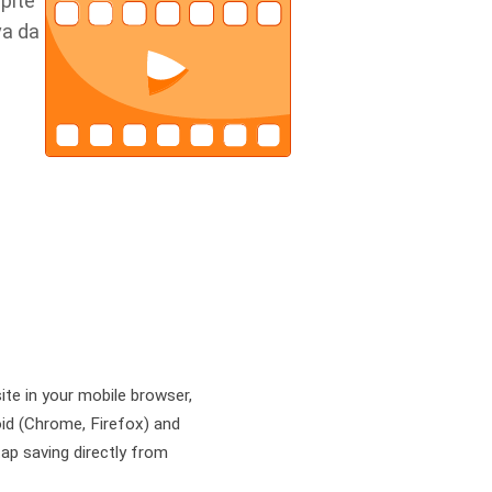
pite
va da
te in your mobile browser,
oid (Chrome, Firefox) and
ap saving directly from