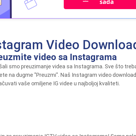
sada
stagram Video Downloa
euzmite video sa Instagrama
šali smo preuzimanje videa sa Instagrama. Sve što treba 
nete na dugme "Preuzmi". Naš Instagram video downloade
čuvati vaše omiljene IG videe u najboljoj kvaliteti.