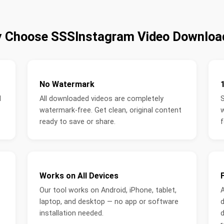
 Choose SSSInstagram Video Downloa
No Watermark
l
All downloaded videos are completely
S
watermark-free. Get clean, original content
w
ready to save or share.
f
Works on All Devices
Our tool works on Android, iPhone, tablet,
A
laptop, and desktop — no app or software
d
installation needed.
d