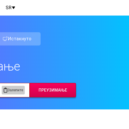
SR
Истакнуто
мање
Залепите
ПРЕУЗИМАЊЕ