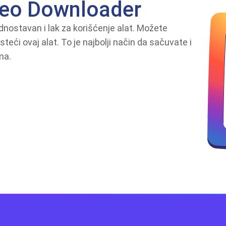
deo Downloader
nostavan i lak za korišćenje alat. Možete
teći ovaj alat. To je najbolji način da sačuvate i
ma.