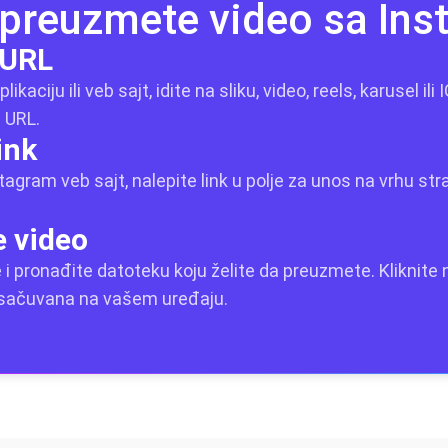
preuzmete video sa In
 URL
kaciju ili veb sajt, idite na sliku, video, reels, karusel ili 
 URL.
ink
agram veb sajt, nalepite link u polje za unos na vrhu stran
e video
e i pronađite datoteku koju želite da preuzmete. Kliknit
 sačuvana na vašem uređaju.