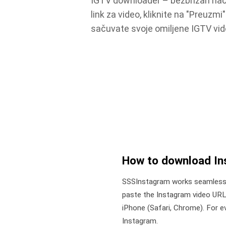
IGTV downloader – bezbrižan nač
link za video, kliknite na "Preuzm
sačuvate svoje omiljene IGTV videe
How to download In
SSSInstagram works seamlessly
paste the Instagram video URL,
iPhone (Safari, Chrome). For e
Instagram.