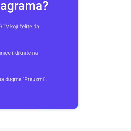
stagrama?
IGTV koji želite da
ice i kliknite na
e na dugme "Preuzmi".