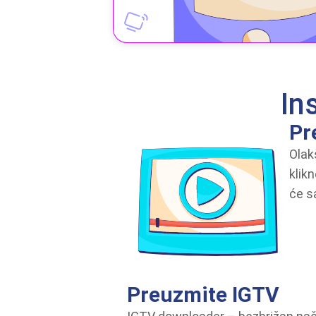
In
Pr
Olak
klik
će sa
Preuzmite IGTV