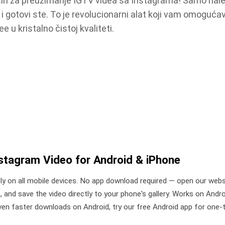
in za preuzimanje IGTV videa sa Instagrama! Samo nale
i" i gotovi ste. To je revolucionarni alat koji vam omoguća
 u kristalno čistoj kvaliteti.
stagram Video for Android & iPhone
 on all mobile devices. No app download required — open our websi
 and save the video directly to your phone's gallery. Works on Andr
ven faster downloads on Android, try our free Android app for one-t