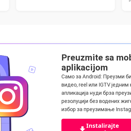
r
Preuzmite sa mo
aplikacijom
Само за Android: Преузми би
видео, reel или IGTV једним
апликација нуди брза преуз
резолуцији без водених жиг
избор за преузимање Insta
Instalirajte