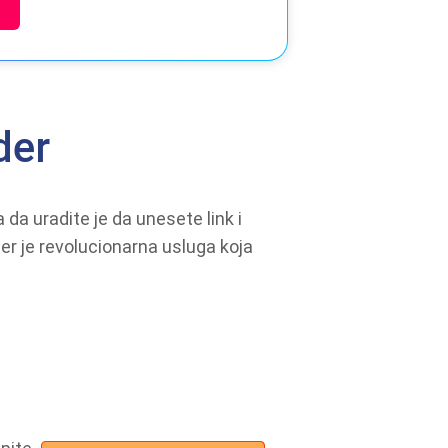
der
da uradite je da unesete link i
r je revolucionarna usluga koja