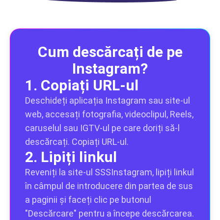
Cum descărcați de pe
Instagram?
1. Copiați URL-ul
Deschideți aplicația Instagram sau site-ul
web, accesați fotografia, videoclipul, Reels,
caruselul sau IGTV-ul pe care doriți să-l
descărcați. Copiați URL-ul.
2. Lipiți linkul
Reveniți la site-ul SSSInstagram, lipiți linkul
în câmpul de introducere din partea de sus
a paginii și faceți clic pe butonul
"Descărcare" pentru a începe descărcarea.