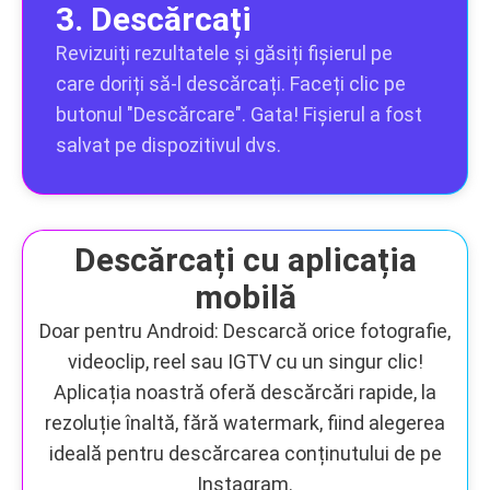
3. Descărcați
Revizuiți rezultatele și găsiți fișierul pe
care doriți să-l descărcați. Faceți clic pe
butonul "Descărcare". Gata! Fișierul a fost
salvat pe dispozitivul dvs.
Descărcați cu aplicația
mobilă
Doar pentru Android: Descarcă orice fotografie,
videoclip, reel sau IGTV cu un singur clic!
Aplicația noastră oferă descărcări rapide, la
rezoluție înaltă, fără watermark, fiind alegerea
ideală pentru descărcarea conținutului de pe
Instagram.