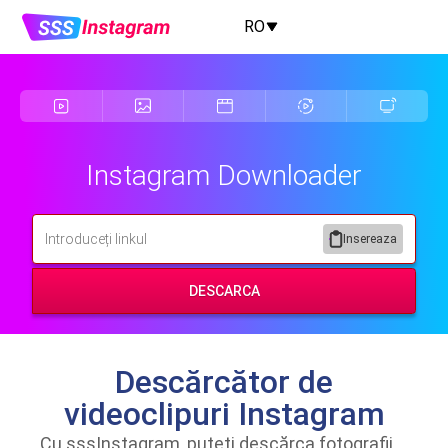
RO
Instagram Downloader
Insereaza
DESCARCA
Descărcător de
videoclipuri Instagram
Cu sssInstagram, puteți descărca fotografii