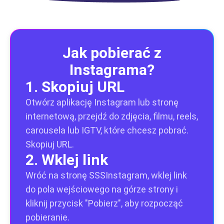
Jak pobierać z
Instagrama?
1. Skopiuj URL
Otwórz aplikację Instagram lub stronę
internetową, przejdź do zdjęcia, filmu, reels,
carousela lub IGTV, które chcesz pobrać.
Skopiuj URL.
2. Wklej link
Wróć na stronę SSSInstagram, wklej link
do pola wejściowego na górze strony i
kliknij przycisk "Pobierz", aby rozpocząć
pobieranie.