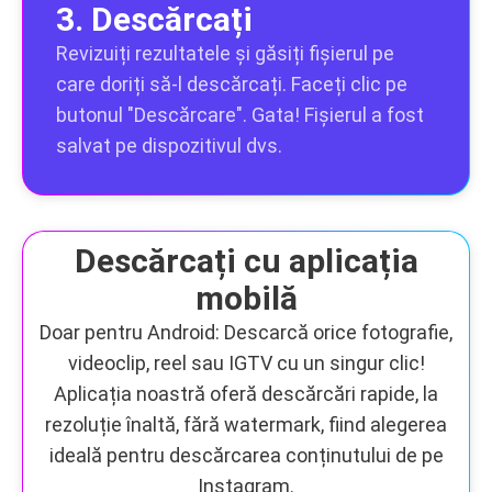
3. Descărcați
Revizuiți rezultatele și găsiți fișierul pe
care doriți să-l descărcați. Faceți clic pe
butonul "Descărcare". Gata! Fișierul a fost
salvat pe dispozitivul dvs.
Descărcați cu aplicația
mobilă
Doar pentru Android: Descarcă orice fotografie,
videoclip, reel sau IGTV cu un singur clic!
Aplicația noastră oferă descărcări rapide, la
rezoluție înaltă, fără watermark, fiind alegerea
ideală pentru descărcarea conținutului de pe
Instagram.