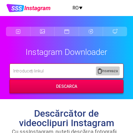
RO
Instagram Downloader
Insereaza
DESCARCA
Descărcător de
videoclipuri Instagram
Cu sssInstagram, puteți descărca fotografii