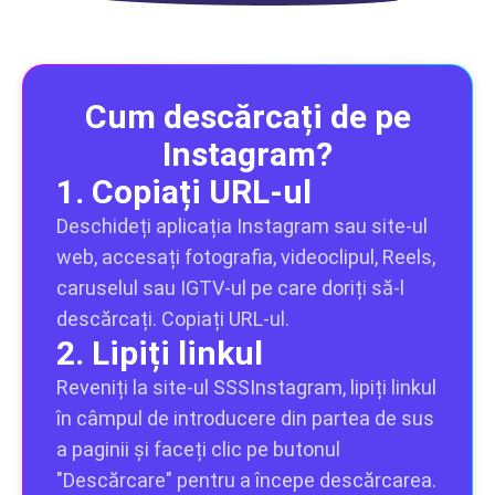
Cum descărcați de pe
Instagram?
1. Copiați URL-ul
Deschideți aplicația Instagram sau site-ul
web, accesați fotografia, videoclipul, Reels,
caruselul sau IGTV-ul pe care doriți să-l
descărcați. Copiați URL-ul.
2. Lipiți linkul
Reveniți la site-ul SSSInstagram, lipiți linkul
în câmpul de introducere din partea de sus
a paginii și faceți clic pe butonul
"Descărcare" pentru a începe descărcarea.