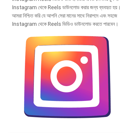
Instagram থেকে Reels ডাউনলোড করার জন্য ব্যবহৃত হয়।
আমরা নিশ্চিত করি যে আপনি সেরা মানের সাথে নিরাপদে এবং সহজে
Instagram থেকে Reels ভিডিও ডাউনলোড করতে পারবেন।